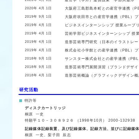
産官学（学外）連携授業 学部共通ル
2020年 4月 1日
大阪府三島郡島本町との産官学連携（P
2019年 9月 1日
大阪府吹田市との産官学連携（PBL）
2019年 4月 1日
ビジネスインターンシップ 授業ルーブ
2019年 4月 1日
芸術学部ビジネスインターンシップ 授
2019年 4月 1日
造形芸術専門研究（日本のイラストレー
2019年 4月 1日
株式会社小学館との産学連携（PBL）
2018年 9月 1日
サンスター株式会社との産学連携（PB
2018年 9月 1日
造形芸術専門展開演習（ブランドデザイ
2018年 4月 1日
造形芸術概論（グラフィックデザイン概
研究活動
特許等
ディスクカートリッジ
桐原 一史
特願平１０－３０８９２６
（1998年10月）
2000-132938
記録媒体記録装置、及び記録媒体、記録方法、並びに記録媒
桐原 一史、梨子田 辰志