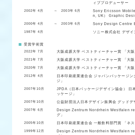
ィブプロデューサー
2002年 4月
～ 2003年 6月
Sony Ericsson Mobil
n, UK）
Graphic Des
2000年 4月
～ 2003年 6月
Sony Design Centre
1987年 4月
ソニー株式会社
デザイ
受賞学術賞
2022年 7月
大阪成蹊大学
ベストティーチャー賞
「大阪
2021年 7月
大阪成蹊大学
ベストティーチャー賞
「大阪
2020年 7月
大阪成蹊大学
ベストティーチャー賞
「大阪
2012年 4月
日本印刷産業連合会
ジャパンパッケージング
ジ」
2007年10月
JPDA（日本パッケージデザイン協会）
日
ッケージ」
2007年10月
公益財団法人日本デザイン振興会
グッドデ
2007年 6月
Design Zentrum Nordrhein Westfalen
r
グ」
2005年10月
日本印刷産業連合会
一般飲料部門賞
「ネス
1999年12月
Design Zentrum Nordrhein Westfalen
r