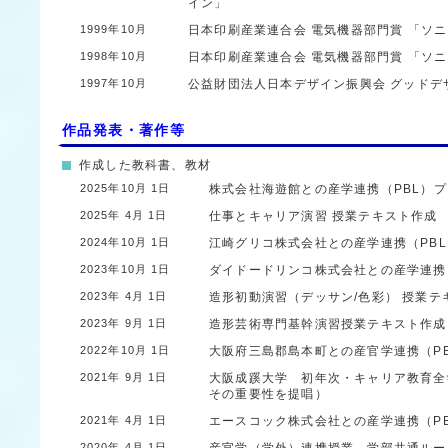
イン」
1999年10月
日本印刷産業連合会
電気機器部門賞
「ソニ
1998年10月
日本印刷産業連合会
電気機器部門賞
「ソニ
1997年10月
公益財団法人日本デザイン振興会
グッドデ
作品発表・著作等
作成した教科書、教材
2025年10月 1日
株式会社海遊館との産学連携（PBL）
2025年 4月 1日
仕事とキャリア演習 授業テキスト作成
2024年10月 1日
江崎グリコ株式会社との産学連携（PB
2023年10月 1日
ダイドードリンコ株式会社との産学連携
2023年 4月 1日
造形初動演習（デッサン/色彩） 授業
2023年 9月 1日
造形芸術専門基幹演習授業テキスト作
2022年10月 1日
大阪府三島郡島本町との産官学連携（P
2021年 9月 1日
大阪成蹊大学 初年次・キャリア教育全
その重要性を提唱）
2021年 4月 1日
エースコック株式会社との産学連携（P
2020年 4月 1日