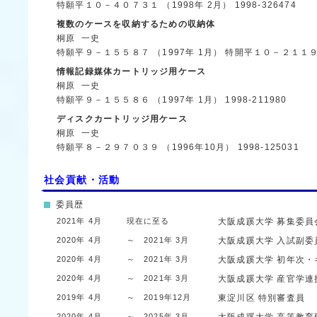
特願平１０－４０７３１
（1998年 2月）
1998-326474
複数のケースを収納するための収納体
桐原 一史
特願平９－１５５８７
（1997年 1月）
特開平１０－２１１
情報記録媒体カートリッジ用ケース
桐原 一史
特願平９－１５５８６
（1997年 1月）
1998-211980
ディスクカートリッジ用ケース
桐原 一史
特願平８－２９７０３９
（1996年10月）
1998-125031
社会貢献・活動
委員歴
2021年 4月
現在に至る
大阪成蹊大学
募集委員
2020年 4月
～ 2021年 3月
大阪成蹊大学
入試副委
2020年 4月
～ 2021年 3月
大阪成蹊大学
初年次・
2020年 4月
～ 2021年 3月
大阪成蹊大学
産官学連
2019年 4月
～ 2019年12月
東淀川区
特別審査員
2020年 4月
～ 2025年 3月